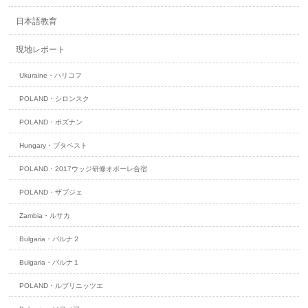
日本語教育
現地レポート
Ukuraine・ハリコフ
POLAND・シロンスク
POLAND・ポズナン
Hungary・ブタペスト
POLAND・2017ウッジ研修オポーレ合宿
POLAND・ザブジェ
Zambia・ルサカ
Bulgaria・バルナ２
Bulgaria・バルナ１
POLAND・ルブリニッツエ