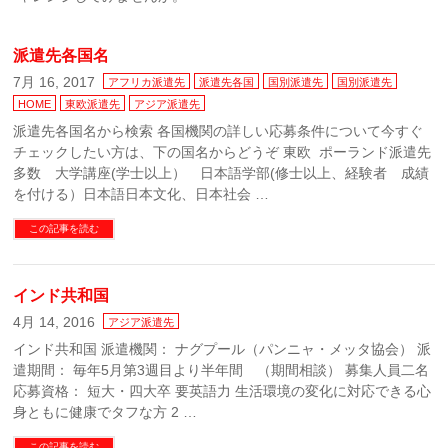
派遣先各国名
7月 16, 2017
アフリカ派遣先
派遣先各国
国別派遣先
国別派遣先
HOME
東欧派遣先
アジア派遣先
派遣先各国名から検索 各国機関の詳しい応募条件について今すぐ
チェックしたい方は、下の国名からどうぞ 東欧 ポーランド派遣先
多数 大学講座(学士以上） 日本語学部(修士以上、経験者 成績
を付ける）日本語日本文化、日本社会 …
この記事を読む
インド共和国
4月 14, 2016
アジア派遣先
インド共和国 派遣機関： ナグプール（パンニャ・メッタ協会） 派
遣期間： 毎年5月第3週目より半年間 （期間相談） 募集人員二名
応募資格： 短大・四大卒 要英語力 生活環境の変化に対応できる心
身ともに健康でタフな方 2 …
この記事を読む