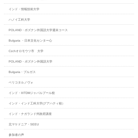
インド・情報技術大学
ハノイ工科大学
POLAND・ポズナン外国語大学週末コース
Bulgaria ・日本文化センター心
Czchオロモウツ市 大学
POLAND・ポズナン外国語大学
Bulgaria・ブルガス
ベリコタルノヴォ
インド・IIITDMジャバルプール校
インド・インド工科大学(グアハティ校）
インド・ナガランド州政府講座
北マケドニア・SEEU
参加者の声