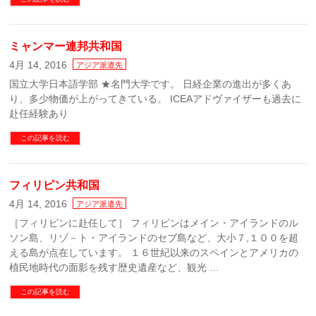
ミャンマー連邦共和国
4月 14, 2016
アジア派遣先
国立大学日本語学部 ★名門大学です。 日経企業の進出が多くあ
り、多少物価が上がってきている。 ICEAアドヴァイザーも過去に
赴任経験あり
この記事を読む
フィリピン共和国
4月 14, 2016
アジア派遣先
［フィリピンに赴任して］ フィリピンはメイン・アイランドのル
ソン島、リゾ－ト・アイランドのセブ島など、大小７,１００を超
える島が点在しています。 １６世紀以来のスペインとアメリカの
植民地時代の面影を残す歴史遺産など、観光 …
この記事を読む