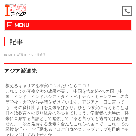
MENU
記事
HOME
»
記事
»
アジア派遣先
アジア派遣先
教えるキャリアを確実につけたいならココ！
これまでの直接交渉の成果が実り、中国を含め述べ6カ国（中
国・インド・インドネシア・タイ・ベトナム・ミャンマー）の高
等学校・大学から要請を受けています。アジアと一口に言って
も、その多様性は目を見張るばかり。ひとつ確実に言えることは
日本語教育への取り組みの熱心さでしょう。学習者の大半は、将
来に直結する言語として勉強していると言っても過言ではありま
せん。一段と発展する要素を含んだこれらの国々で、これまでの
経験を活かした活動あるいはご自身のステップアップを目的にチ
ャレンジしてみませんか。