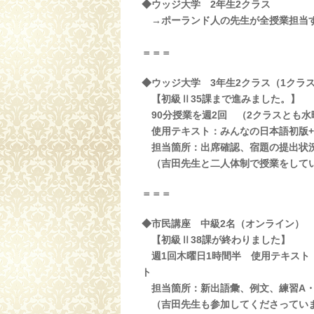
◆ウッジ大学 2年生2クラス
→ポーランド人の先生が全授業担当す
＝＝＝
◆ウッジ大学 3年生2クラス（1クラス
【初級Ⅱ35課まで進みました。】
90分授業を週2回 （2クラスとも
使用テキスト：みんなの日本語初版+
担当箇所：出席確認、宿題の提出状況
（吉田先生と二人体制で授業をして
＝＝＝
◆市民講座 中級2名（オンライン）
【初級Ⅱ38課が終わりました】
週1回木曜日1時間半 使用テキスト
ト
担当箇所：新出語彙、例文、練習A・
（吉田先生も参加してくださっていま