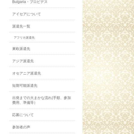
Bulgaria・プロビデス
アイセアについて
派遣先一覧
アフリカ派遣先
東欧派遣先
アジア派遣先
オセアニア派遣先
短期可能派遣先
出発までの大まかな流れ(手順、参加
費用、準備等）
応募について
参加者の声