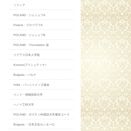
ソフィア
POLAND・ジェシュフA
Poland・ブロツワフA
POLAND・ジェシュフB
POLAND ・Foundation 波
イグアス日本人学校
Kosovo(プリシュティナ）
Bulgaria・バルナ
India・パンニャメッタ協会
インド・情報技術大学
ハノイ工科大学
POLAND・ポズナン外国語大学週末コース
Bulgaria ・日本文化センター心