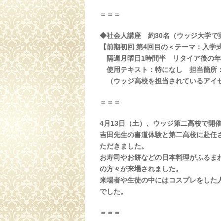
＝＝＝
◆社会人講座 約30名（ウッジ大学で
【前期初回 第4回目の＜テーマ：入学
隔週月曜日1時間半 リタイア後の
使用テキスト：特になし 担当箇所：
（ウッジ高校を担当されているアイセ
＝＝＝
4月13日（土）、ウッジ第二高校で開
吉田先生の書道体験と第二高校に赴任
ただきました。
お寿司やお餅などの日本料理がふるま
の方々が来場されました。
来場者や生徒の中にはコスプレをした
でした。
＝＝＝