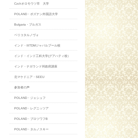
Czchオロモウツ市 大学
POLAND・ポズナン外国語大学
Bulgaria・ブルガス
ベリコタルノヴォ
インド・IIITDMジャバルプール校
インド・インド工科大学(グアハティ校）
インド・ナガランド州政府講座
北マケドニア・SEEU
参加者の声
POLAND・ジェシュフ
POLAND・レグニッツア
POLAND・ブロツワフB
POLAND・タルノスキー