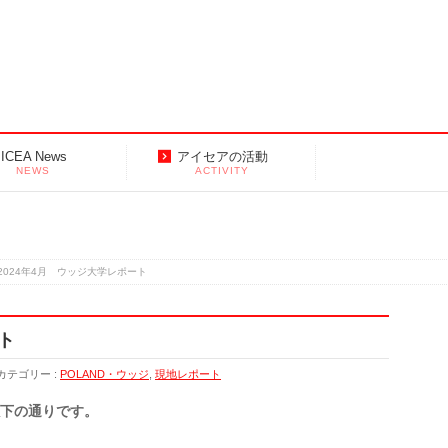
ICEA News
アイセアの活動
NEWS
ACTIVITY
2024年4月 ウッジ大学レポート
ト
カテゴリー :
POLAND・ウッジ
,
現地レポート
以下の通りです。