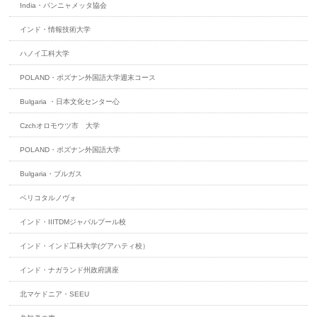
India・パンニャメッタ協会
インド・情報技術大学
ハノイ工科大学
POLAND・ポズナン外国語大学週末コース
Bulgaria ・日本文化センター心
Czchオロモウツ市 大学
POLAND・ポズナン外国語大学
Bulgaria・ブルガス
ベリコタルノヴォ
インド・IIITDMジャバルプール校
インド・インド工科大学(グアハティ校）
インド・ナガランド州政府講座
北マケドニア・SEEU