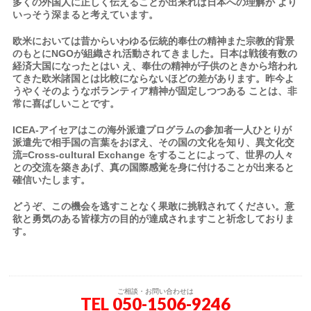
多くの外国人に正しく伝えることが出来れば日本への理解が より
いっそう深まると考えています。
欧米においては昔からいわゆる伝統的奉仕の精神また宗教的背景
のもとにNGOが組織され活動されてきました。日本は戦後有数の
経済大国になったとはい え、奉仕の精神が子供のときから培われ
てきた欧米諸国とは比較にならないほどの差があります。昨今よ
うやくそのようなボランティア精神が固定しつつある ことは、非
常に喜ばしいことです。
ICEA-アイセアはこの海外派遣プログラムの参加者一人ひとりが
派遣先で相手国の言葉をおぼえ、その国の文化を知り、異文化交
流=Cross-cultural Exchange をすることによって、世界の人々
との交流を築きあげ、真の国際感覚を身に付けることが出来ると
確信いたします。
どうぞ、この機会を逃すことなく果敢に挑戦されてください。意
欲と勇気のある皆様方の目的が達成されますこと祈念しておりま
す。
ご相談・お問い合わせは
TEL
050-1506-9246