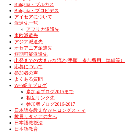
Bulgaria・ブルガス
Bulgaria・プロビデス
アイセアについて
派遣先一覧
アフリカ派遣先
東欧派遣先
アジア派遣先
オセアニア派遣先
短期可能派遣先
出発までの大まかな流れ(手順、参加費用、準備等）
応募について
参加者の声
よくある質問
Web紹介ブログ
参加者ブログ2015まで
相互リンク先
参加者ブログ2016-2017
日本語を教えながらロングスティ
教員リタイアの方へ
日本語教授法
日本語教育