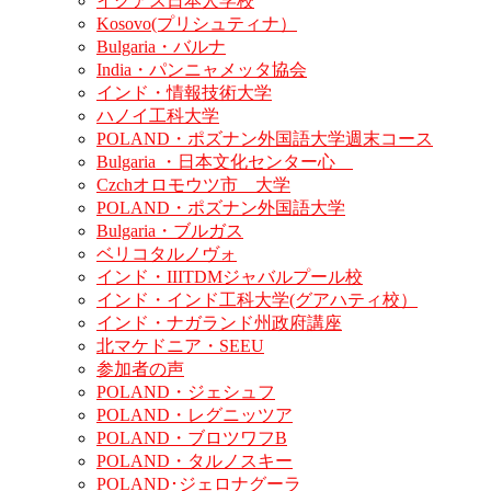
イグアス日本人学校
Kosovo(プリシュティナ）
Bulgaria・バルナ
India・パンニャメッタ協会
インド・情報技術大学
ハノイ工科大学
POLAND・ポズナン外国語大学週末コース
Bulgaria ・日本文化センター心
Czchオロモウツ市 大学
POLAND・ポズナン外国語大学
Bulgaria・ブルガス
ベリコタルノヴォ
インド・IIITDMジャバルプール校
インド・インド工科大学(グアハティ校）
インド・ナガランド州政府講座
北マケドニア・SEEU
参加者の声
POLAND・ジェシュフ
POLAND・レグニッツア
POLAND・ブロツワフB
POLAND・タルノスキー
POLAND･ジェロナグーラ