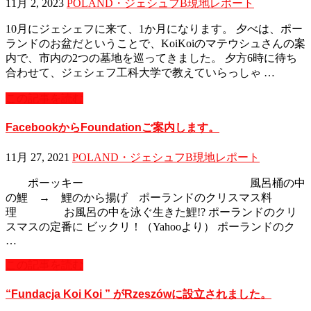
11月 2, 2023
POLAND・ジェシュフB
現地レポート
10月にジェシェフに来て、1か月になります。 夕べは、ポー
ランドのお盆だということで、KoiKoiのマテウシュさんの案
内で、市内の2つの墓地を巡ってきました。 夕方6時に待ち
合わせて、ジェシェフ工科大学で教えていらっしゃ …
この記事を読む
FacebookからFoundationご案内します。
11月 27, 2021
POLAND・ジェシュフB
現地レポート
ポーッキー 風呂桶の中
の鯉 → 鯉のから揚げ ポーランドのクリスマス料
理 お風呂の中を泳ぐ生きた鯉!? ポーランドのクリ
スマスの定番に ビックリ！（Yahooより） ポーランドのク
…
この記事を読む
“Fundacja Koi Koi ” がRzeszówに設立されました。