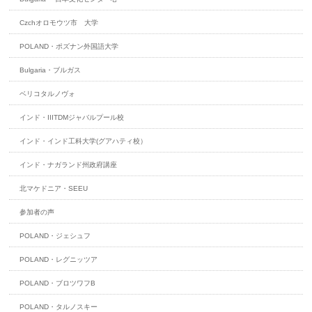
Czchオロモウツ市 大学
POLAND・ポズナン外国語大学
Bulgaria・ブルガス
ベリコタルノヴォ
インド・IIITDMジャバルプール校
インド・インド工科大学(グアハティ校）
インド・ナガランド州政府講座
北マケドニア・SEEU
参加者の声
POLAND・ジェシュフ
POLAND・レグニッツア
POLAND・ブロツワフB
POLAND・タルノスキー