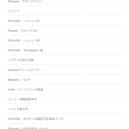
Ethiopia・アディスアベバ
ソフィア
POLAND・ジェシュフA
Poland・ブロツワフA
POLAND・ジェシュフB
POLAND ・Foundation 波
イグアス日本人学校
Kosovo(プリシュティナ）
Bulgaria・バルナ
India・パンニャメッタ協会
インド・情報技術大学
ハノイ工科大学
POLAND・ポズナン外国語大学週末コース
Bulgaria ・日本文化センター心