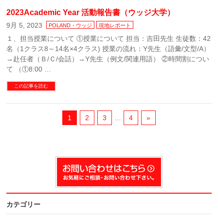
2023Academic Year 活動報告書（ウッジ大学）
9月 5, 2023
POLAND・ウッジ
現地レポート
１、担当授業について ①授業について 担当：吉田先生 生徒数：42
名（1クラス8～14名×4クラス) 授業の流れ：Y先生（語彙/文型/A）
→赴任者（Ｂ/Ｃ/会話）→Y先生（例文/関連用語） ②時間割につい
て （①8:00 …
この記事を読む
1
2
3
…
4
»
カテゴリー