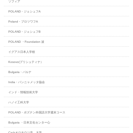
ソフィア
POLAND・ジェシュフA
Poland・ブロツワフA
POLAND・ジェシュフB
POLAND ・Foundation 波
イグアス日本人学校
Kosovo(プリシュティナ）
Bulgaria・バルナ
India・パンニャメッタ協会
インド・情報技術大学
ハノイ工科大学
POLAND・ポズナン外国語大学週末コース
Bulgaria ・日本文化センター心
Czchオロモウツ市 大学