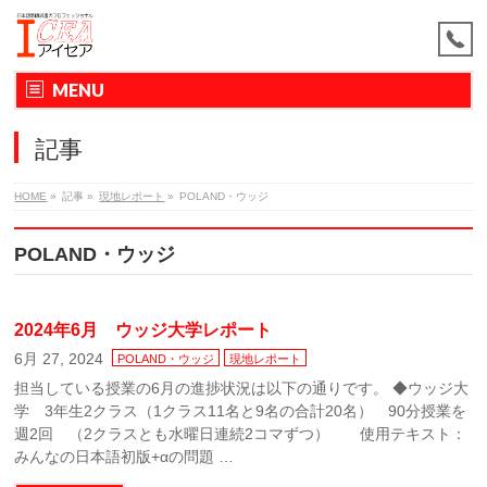
MENU
記事
HOME
»
記事
»
現地レポート
»
POLAND・ウッジ
POLAND・ウッジ
2024年6月 ウッジ大学レポート
6月 27, 2024
POLAND・ウッジ
現地レポート
担当している授業の6月の進捗状況は以下の通りです。 ◆ウッジ大
学 3年生2クラス（1クラス11名と9名の合計20名） 90分授業を
週2回 （2クラスとも水曜日連続2コマずつ） 使用テキスト：
みんなの日本語初版+αの問題 …