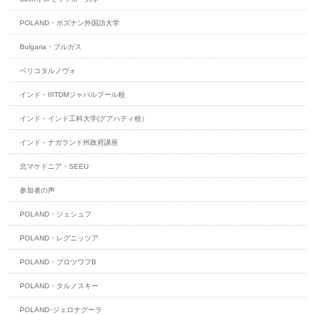
POLAND・ポズナン外国語大学
Bulgaria・ブルガス
ベリコタルノヴォ
インド・IIITDMジャバルプール校
インド・インド工科大学(グアハティ校）
インド・ナガランド州政府講座
北マケドニア・SEEU
参加者の声
POLAND・ジェシュフ
POLAND・レグニッツア
POLAND・ブロツワフB
POLAND・タルノスキー
POLAND･ジェロナグーラ