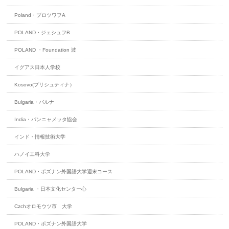
Poland・ブロツワフA
POLAND・ジェシュフB
POLAND ・Foundation 波
イグアス日本人学校
Kosovo(プリシュティナ）
Bulgaria・バルナ
India・パンニャメッタ協会
インド・情報技術大学
ハノイ工科大学
POLAND・ポズナン外国語大学週末コース
Bulgaria ・日本文化センター心
Czchオロモウツ市 大学
POLAND・ポズナン外国語大学