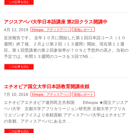
この記事を読む
アジスアベバ大学日本語講座 第2回クラス開講中
4月 11, 2019
Ethiopia・アディスアベバ
現地レポート
近況報告です。 去年１０月に開始した第１回日本語コース（１０
週間）終了後、２月より第２回（１３週間）開始、現在第１１週
目。第１回受講者の第２回参加率が７０％と予想外の高さ。当初の
予定では、年間１３週間のコースを３回でN5 …
この記事を読む
エチオピア国立大学日本語教育開講依頼
7月 10, 2018
Ethiopia・アディスアベバ
現地レポート
エチオピアエチオピア連邦民主共和国 Ethiopia ★国立アジスア
ベバ大学 京都大学アフリカリージョン研究所 京都大学アフリカ
リエゾンオフイスより依頼貢献 アディスアベバ大学はエチオピア
の首都、アディスアベバにある大 …
この記事を読む