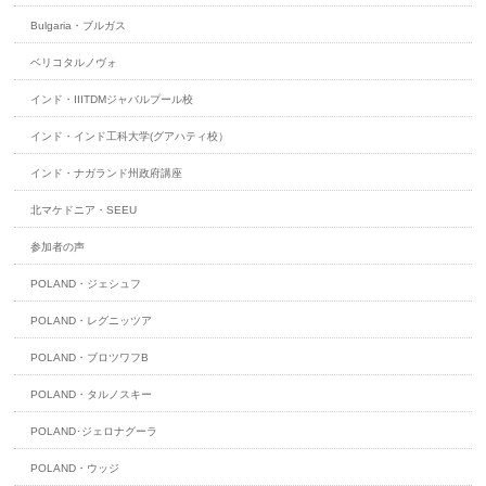
Bulgaria・ブルガス
ベリコタルノヴォ
インド・IIITDMジャバルプール校
インド・インド工科大学(グアハティ校）
インド・ナガランド州政府講座
北マケドニア・SEEU
参加者の声
POLAND・ジェシュフ
POLAND・レグニッツア
POLAND・ブロツワフB
POLAND・タルノスキー
POLAND･ジェロナグーラ
POLAND・ウッジ