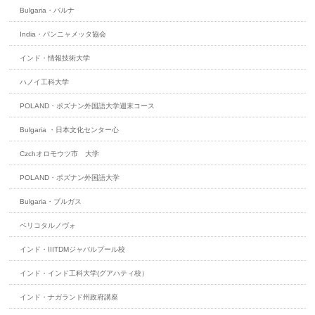
Bulgaria・バルナ
India・パンニャメッタ協会
インド・情報技術大学
ハノイ工科大学
POLAND・ポズナン外国語大学週末コース
Bulgaria ・日本文化センター心
Czchオロモウツ市 大学
POLAND・ポズナン外国語大学
Bulgaria・ブルガス
ベリコタルノヴォ
インド・IIITDMジャバルプール校
インド・インド工科大学(グアハティ校）
インド・ナガランド州政府講座