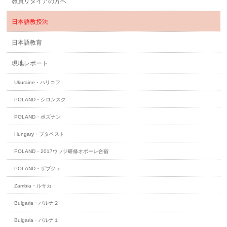
教員リタイアの方へ
日本語教授法
日本語教育
現地レポート
Ukuraine・ハリコフ
POLAND・シロンスク
POLAND・ポズナン
Hungary・ブタペスト
POLAND・2017ウッジ研修オポーレ合宿
POLAND・ザブジェ
Zambia・ルサカ
Bulgaria・バルナ２
Bulgaria・バルナ１