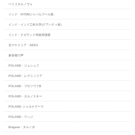
ベリコタルノヴォ
インド・IIITDMジャバルプール校
インド・インド工科大学(グアハティ校）
インド・ナガランド州政府講座
北マケドニア・SEEU
参加者の声
POLAND・ジェシュフ
POLAND・レグニッツア
POLAND・ブロツワフB
POLAND・タルノスキー
POLAND･ジェロナグーラ
POLAND・ウッジ
Bulgaria・タルノボ