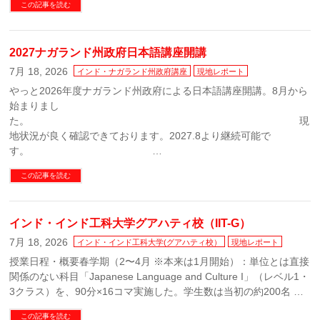
この記事を読む
2027ナガランド州政府日本語講座開講
7月 18, 2026
インド・ナガランド州政府講座
現地レポート
やっと2026年度ナガランド州政府による日本語講座開講。8月から
始まりまし
た。 現
地状況が良く確認できております。2027.8より継続可能で
す。 …
この記事を読む
インド・インド工科大学グアハティ校（IIT-G）
7月 18, 2026
インド・インド工科大学(グアハティ校）
現地レポート
授業日程・概要春学期（2〜4月 ※本来は1月開始）：単位とは直接
関係のない科目「Japanese Language and Culture I」（レベル1・
3クラス）を、90分×16コマ実施した。学生数は当初の約200名 …
この記事を読む