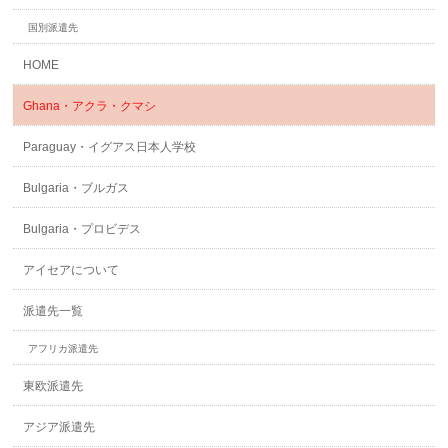
国別派遣先
HOME
Ghana・アクラ・クマシ
Paraguay・イグアス日本人学校
Bulgaria・ブルガス
Bulgaria・プロビデス
アイセアについて
派遣先一覧
アフリカ派遣先
東欧派遣先
アジア派遣先