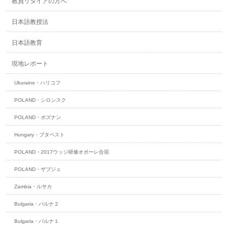
教員リタイアの方へ
日本語教授法
日本語教育
現地レポート
Ukuraine・ハリコフ
POLAND・シロンスク
POLAND・ポズナン
Hungary・ブタペスト
POLAND・2017ウッジ研修オポーレ合宿
POLAND・ザブジェ
Zambia・ルサカ
Bulgaria・バルナ２
Bulgaria・バルナ１