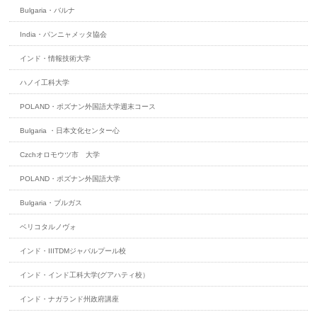
Bulgaria・バルナ
India・パンニャメッタ協会
インド・情報技術大学
ハノイ工科大学
POLAND・ポズナン外国語大学週末コース
Bulgaria ・日本文化センター心
Czchオロモウツ市 大学
POLAND・ポズナン外国語大学
Bulgaria・ブルガス
ベリコタルノヴォ
インド・IIITDMジャバルプール校
インド・インド工科大学(グアハティ校）
インド・ナガランド州政府講座