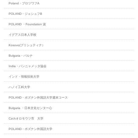
Poland・ブロツワフA
POLAND・ジェシュフB
POLAND ・Foundation 波
イグアス日本人学校
Kosovo(プリシュティナ）
Bulgaria・バルナ
India・パンニャメッタ協会
インド・情報技術大学
ハノイ工科大学
POLAND・ポズナン外国語大学週末コース
Bulgaria ・日本文化センター心
Czchオロモウツ市 大学
POLAND・ポズナン外国語大学