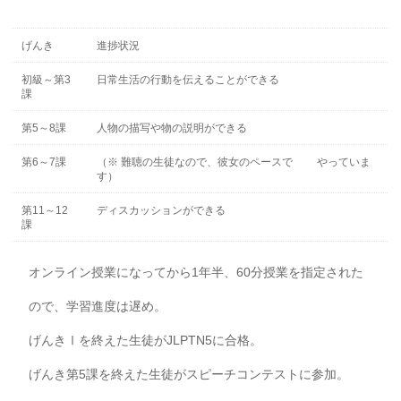
げんき
進捗状況
初級～第3
日常生活の行動を伝えることができる
課
第5～8課
人物の描写や物の説明ができる
第6～7課
（※ 難聴の生徒なので、彼女のペースで やっていま
す）
第11～12
ディスカッションができる
課
オンライン授業になってから1年半、60分授業を指定された
ので、学習進度は遅め。
げんきⅠを終えた生徒がJLPTN5に合格。
げんき第5課を終えた生徒がスピーチコンテストに参加。