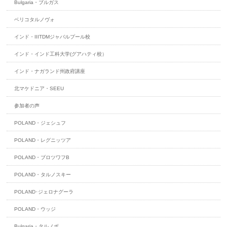
Bulgaria・ブルガス
ベリコタルノヴォ
インド・IIITDMジャバルプール校
インド・インド工科大学(グアハティ校）
インド・ナガランド州政府講座
北マケドニア・SEEU
参加者の声
POLAND・ジェシュフ
POLAND・レグニッツア
POLAND・ブロツワフB
POLAND・タルノスキー
POLAND･ジェロナグーラ
POLAND・ウッジ
Bulgaria・タルノボ