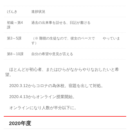
げんき
進捗状況
初級～第4
過去の出来事を話せる、日記が書ける
課
第3～5課
（※ 難聴の生徒なので、彼女のペースで やっていま
す）
第8～10課
自分の希望や意見が言える
ほとんどが初心者、またはひらがなからやりなおしたいと希
望。
2020.3.12からコロナの為休校。宿題を出して対処。
2020.4.13からオンライン授業開始。
オンラインになり人数が半分以下に。
2020年度