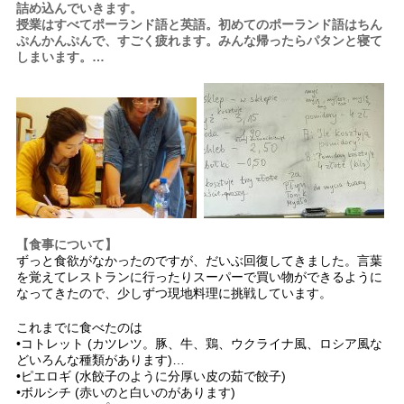
詰め込んでいきます。
授業はすべてポーランド語と英語。初めてのポーランド語はちん
ぷんかんぷんで、すごく疲れます。みんな帰ったらパタンと寝て
しまいます。
…
【食事について】
ずっと食欲がなかったのですが、だいぶ回復してきました。言葉
を覚えてレストランに行ったりスーパーで買い物ができるように
なってきたので、少しずつ現地料理に挑戦しています。
これまでに食べたのは
•コトレット (カツレツ。豚、牛、鶏、ウクライナ風、ロシア風な
どいろんな種類があります)
…
•ピエロギ (水餃子のように分厚い皮の茹で餃子)
•ボルシチ (赤いのと白いのがあります)