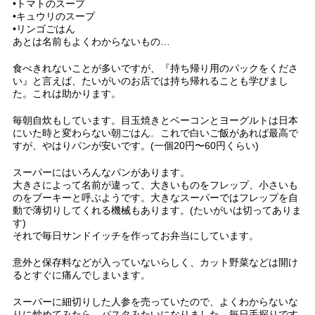
•トマトのスープ
•キュウリのスープ
•リンゴごはん
あとは名前もよくわからないもの…
食べきれないことが多いですが、『持ち帰り用のパックをくださ
い』と言えば、たいがいのお店では持ち帰れることも学びまし
た。これは助かります。
毎朝自炊もしています。目玉焼きとベーコンとヨーグルトは日本
にいた時と変わらない朝ごはん
。
これで白いご飯があれば最高で
すが、やはりパンが安いです。(一個20円〜60円くらい)
スーパーにはいろんなパンがあります。
大きさによって名前が違って、大きいものをフレップ、小さいも
のをブーキーと呼ぶようです。大きなスーパーではフレップを自
動で薄切りしてくれる機械もあります。(たいがいは切ってありま
す)
それで毎日サンドイッチを作ってお弁当にしています。
意外と保存料などが入っていないらしく、カット野菜などは開け
るとすぐに痛んでしまいます。
スーパーに細切りした人参を売っていたので、よくわからないな
りに炒めてみたら、パスタみたいになりました。毎日手探りです