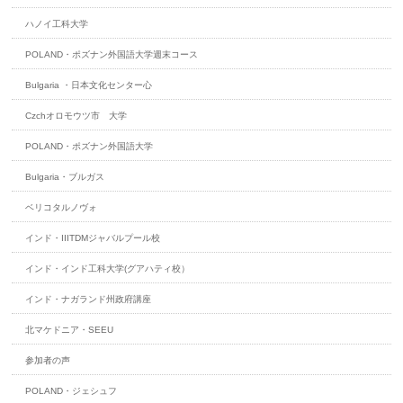
ハノイ工科大学
POLAND・ポズナン外国語大学週末コース
Bulgaria ・日本文化センター心
Czchオロモウツ市 大学
POLAND・ポズナン外国語大学
Bulgaria・ブルガス
ベリコタルノヴォ
インド・IIITDMジャバルプール校
インド・インド工科大学(グアハティ校）
インド・ナガランド州政府講座
北マケドニア・SEEU
参加者の声
POLAND・ジェシュフ