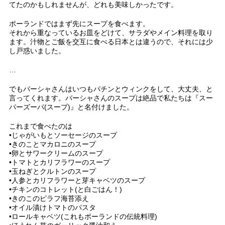
てたのかもしれませんが、どれも美味しかったです。
ポーランドではまず先にスープを食べます。
それから重なっているお皿をどけて、サラダやメイン料理を取り
ます。汁物とご飯を交互に食べる日本とは違うので、それには少
し戸惑いました。
…
でもバーシャさんはいつもパチンとウィンクをして、大丈夫、と
言ってくれます。バーシャさんのスープは絶品で私たちは『スー
パーズーパ(スープ)』と名付けました。
これまで食べたのは
•じゃがいもとソーセージのスープ
•きのことマカロニのスープ
•卵とサワークリームのスープ
•トマトとカリフラワーのスープ
•玉ねぎとクルトンのスープ
•人参とカリフラワーと芽キャベツのスープ
•チキンのコトレット(と白ごはん！)
•きのこのピラフ海苔添え
•オイル漬けトマトのパスタ
•ロールキャベツ(これもポーランドの伝統料理)