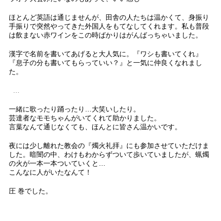
ほとんど英語は通じませんが、田舎の人たちは温かくて、身振り
手振りで突然やってきた外国人をもてなしてくれます。私も普段
は飲まない赤ワインをこの時ばかりはがんばっちゃいました。
漢字で名前を書いてあげると大人気に。『ワシも書いてくれ』
『息子の分も書いてもらっていい？』と一気に仲良くなれまし
た。
…
一緒に歌ったり踊ったり…大笑いしたり。
芸達者なモモちゃんがいてくれて助かりました。
言葉なんて通じなくても、ほんとに皆さん温かいです。
夜には少し離れた教会の『燭火礼拝』にも参加させていただけま
した。暗闇の中、わけもわからずついて歩いていましたが、蝋燭
の火が一本一本ついていくと…
こんなに人がいたなんて！
圧 巻でした。