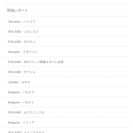
現地レポート
Ukuraine・ハリコフ
POLAND・シロンスク
POLAND・ポズナン
Hungary・ブタペスト
POLAND・2017ウッジ研修オポーレ合宿
POLAND・ザブジェ
Zambia・ルサカ
Bulgaria・バルナ２
Bulgaria・バルナ１
POLAND・ルブリニッツエ
Bulgaria・ソフィア
POLAND・イリニアグーラ