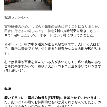
9/18 オポーレへ
実地研修のため、しばらく先生の田舎に行くことになりました。
田舎に行けるの楽しみです。特急
列車で4時間乗り継ぎ、さらに
車で1時間ほど走って、オポーレという村にやってきました。
オポーレは、街の中を運河が走る素敵な街です。人口6万人ほど
で、市内は都会ですが、少し走ると緑豊かなな田舎町が広がりま
す。
村では農業や畜産を営んでいる方が多いらしく、広い農地のあち
こちに牛豚羊がいて、鶏や子犬がトコトコと道を歩いていきます
(放し飼い？)。
9/19
着いて早々に、隣村の秋祭り(収穫祭)に参加させていただきま
し
た。あいにくの雨でお神輿的なものは見られませんでしたが、カ
ラオケ大会みたいなのもあって、いい感じ^ ^