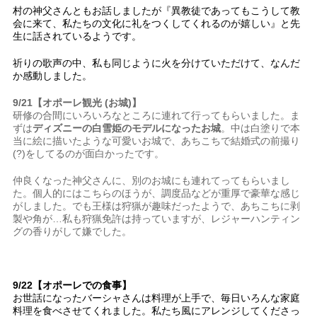
村の神父さんともお話しましたが『異教徒であってもこうして教
会に来て、私たちの文化に礼をつくしてくれるのが嬉しい』と先
生に話されているようです。
祈りの歌声の中、私も同じように火を分けていただけて、なんだ
か感動しました。
9/21【オポーレ観光 (お城)】
研修の合間にいろいろなところに連れて行ってもらいました。ま
ずは
ディズニーの白雪姫のモデルになったお城
。中は白塗りで本
当に絵に描いたような可愛いお城で、あちこちで結婚式の前撮り
(?)をしてるのが面白かったです。
仲良くなった神父さんに、別のお城にも連れてってもらいまし
た。個人的にはこちらのほうが、調度品などが重厚で豪華な感じ
がしました。でも王様は狩猟が趣味だったようで、あちこちに剥
製や角が…私も狩猟免許は持っていますが、レジャーハンティン
グの香りがして嫌でした。
9/22【オポーレでの食事】
お世話になったバーシャさんは料理が上手で、毎日いろんな家庭
料理を食べさせてくれました。私たち風にアレンジしてくださっ