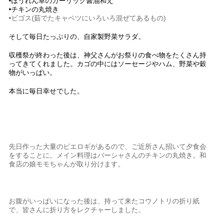
•ほうれん草のガーリック醤油和え
•チキンの丸焼き
•ビゴス(茹でたキャベツにいろいろ混ぜてあるもの)
そして毎日たっぷりの、自家製野菜サラダ。
収穫祭が終わった後は、神父さんがお祭りの食べ物をたくさん持
ってきてくれました。カゴの中にはソーセージやハム、野菜や穀
物がいっぱい。
本当に毎日幸せでした。
先日作った大量のピエロギがあるので、ご近所さん招いて夕食会
をすることに。メイン料理はバーシャさんのチキンの丸焼き。和
食店の娘モモちゃんが取り分けます。
お腹がいっぱいになった後は、持って来たコウノトリの折り紙
で、皆さんに折り方をレクチャーしました。