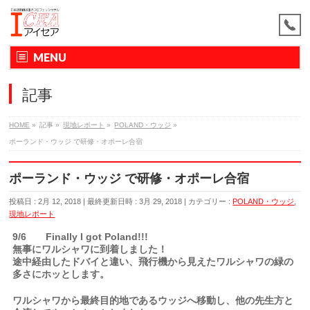
MENU
記事
HOME
»
記事
»
現地レポート
»
POLAND・ウッジ
»
ポーランド・ウッジ で研修・オポーレ合宿
ポーランド・ウッジ で研修・オポーレ合宿
投稿日 : 2月 12, 2018
最終更新日時 : 3月 29, 2018
カテゴリー :
POLAND・ウッジ
,
現地レポート
9/6
Finally l got Poland!!!
無事にワルシャワに到着しました！
途中経由したドバイと違い、飛行機から見えたワルシャワの緑の
多さにホッとします。
ワルシャワから最終目的地であるウッジへ移動し、他の先生方と